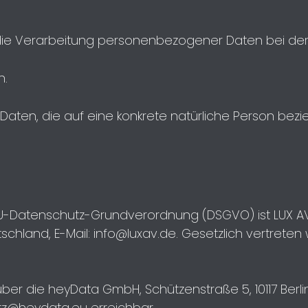
 die Verarbeitung personenbezogener Daten bei de
n.
ten, die auf eine konkrete natürliche Person beziehb
7 EU-Datenschutz-Grundverordnung (DSGVO) ist LUX A
schland, E-Mail:
info@luxav.de
. Gesetzlich vertreten
ber die heyData GmbH, Schützenstraße 5, 10117 Berlin
tz@heydata.eu
erreichbar.