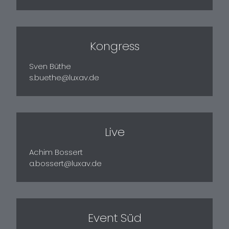
Kongress
Sven Büthe
s.buethe@luxav.de
Live
Achim Bossert
a.bossert@luxav.de
Event Süd